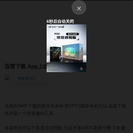
×
6
秒后自动关闭
迅雷下载 App上线
[ App套件应用 ]
我是模范生
2024-2-16 13:44:02
ADM
BT/PT/QB
,
虽然
中下载的套件有各种
等等的方法
迅雷下载
也岁是一个很普遍的工具
,
VIP
有需求的可以下载迅雷试用版
无须开通
不需要付费
下在速