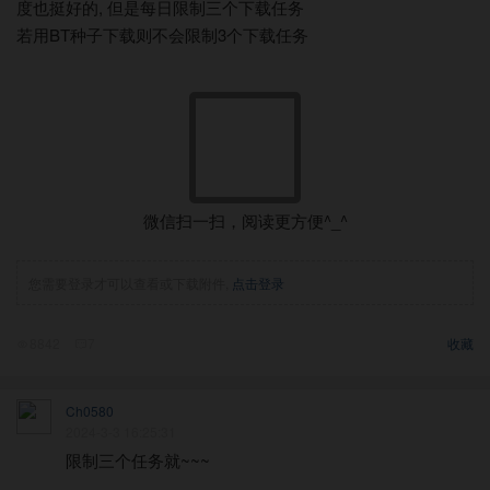
,
度也挺好的
但是每日限制三个下载任务
BT
3
若
用
种子下载
则不会限制
个下载任务
微信扫一扫，阅读更方便^_^
您需要登录才可以查看或下载附件,
点击登录
8842
7
收藏
Ch0580
2024-3-3 16:25:31
限制三个任务就~~~